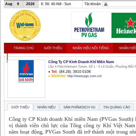
Aug
9
2026
6: 56: 40 AM - Sun
Tài khoản
TRANG CHỦ
GIỚI THIỆU
NHÃN HIỆU NỔI TIẾNG
NHÃN HIỆ
LIÊN HỆ
Công Ty CP Kinh Doanh Khí Miền Nam
Lầu 4 PetroVietnam Tower, Số 1 - 5 Lê Duẩn, Phường Bến
Tel:
(84.28). 3910 0108
Website:
http://www.pgs.com.vn/
GIỚI THIỆU
NHÃN HIỆU
SẢM PHẨM/DỊCH VỤ
TIN QUẢNG CÁO
Công ty CP Kinh doanh Khí miền Nam (PVGas South) l
vị thành viên chủ lực của Tổng công ty Khí Việt Na
năm hoạt động, PVGas South đã trở thành một trong nh