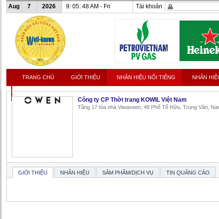
Aug
7
2026
9: 05: 48 AM - Fri
Tài khoản
TRANG CHỦ
GIỚI THIỆU
NHÃN HIỆU NỔI TIẾNG
NHÃN HIỆ
LIÊN HỆ
Công ty CP Thời trang KOWIL Việt Nam
Tầng 17 tòa nhà Viwaseen, 48 Phố Tố Hữu, Trung Văn, Na
GIỚI THIỆU
NHÃN HIỆU
SẢM PHẨM/DỊCH VỤ
TIN QUẢNG CÁO