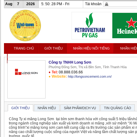
Aug
7
2026
5: 50: 28 PM - Fri
Tài khoản
TRANG CHỦ
GIỚI THIỆU
NHÃN HIỆU NỔI TIẾNG
NHÃN HIỆ
LIÊN HỆ
Công ty TNHH Long Sơn
Phường Đông Sơn, Thị xã Bỉm Sơn, Tỉnh Thanh Hóa
Tel:
08.888.036.66
Website:
http://longsoncement.com.vn/
GIỚI THIỆU
NHÃN HIỆU
SẢM PHẨM/DỊCH VỤ
TIN QUẢNG CÁO
Công Ty xi măng Long Sơn tại bỉm sơn thanh hóa với công suất 5 triệu tấn/n
trong ngành công nghiệp sản xuất và kinh doanh xi măng ,với sứ mệnh “Xi
công trình”xi măng long sơn cam kết cung cấp ra thị trường các sản phẩm x
nâng cao chất lượng cuộc sống của người Việt và nâng tầm chất lượng sản
trường quốc tế .