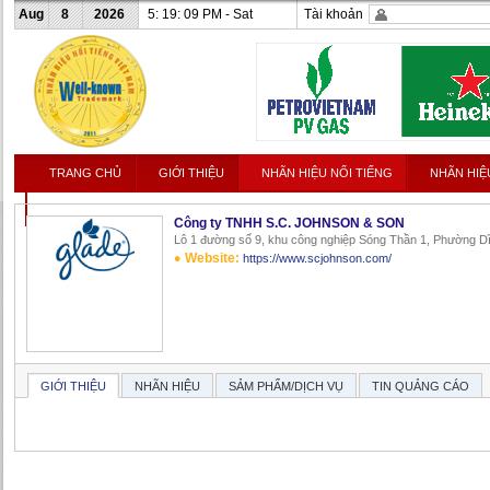
Aug
8
2026
5: 19: 09 PM - Sat
Tài khoản
TRANG CHỦ
GIỚI THIỆU
NHÃN HIỆU NỔI TIẾNG
NHÃN HIỆ
LIÊN HỆ
Công ty TNHH S.C. JOHNSON & SON
Lô 1 đường số 9, khu công nghiệp Sóng Thần 1, Phường Dĩ
Website:
https://www.scjohnson.com/
GIỚI THIỆU
NHÃN HIỆU
SẢM PHẨM/DỊCH VỤ
TIN QUẢNG CÁO