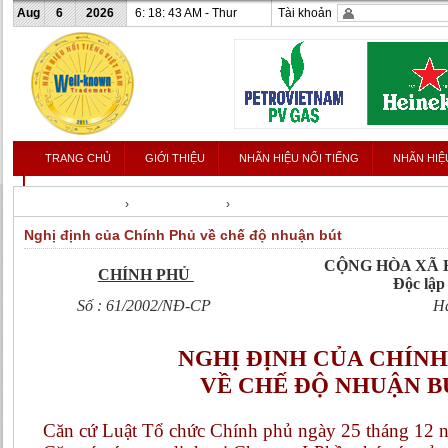
Aug
6
2026
6: 18: 44 AM - Thur
Tài khoản
TRANG CHỦ
GIỚI THIỆU
NHÃN HIỆU NỔI TIẾNG
NHÃN HIỆ
LIÊN HỆ
Nhanhieunoitieng
›
Văn bản luật shtt
›
Bản quyền tác giả
Nghị định của Chính Phủ về chế độ nhuận bút
CỘNG HÒA XÃ 
CHÍNH PHỦ
Độc lập
Số : 61/2002/NĐ-CP
Hà
NGHỊ ĐỊNH CỦA CHÍNH
VỀ CHẾ ĐỘ NHUẬN 
Căn cứ Luật Tổ chức Chính phủ ngày 25 tháng 12 