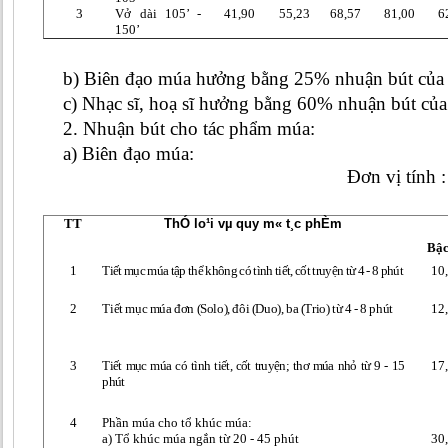
3
Vở dài 105’ -
41,90
55,23
68,57
81,00
6
150’
b) Biên đạo múa hưởng bằng 25% nhuận bút của 
c) Nhạc sĩ, hoạ sĩ hưởng bằng 60% nhuận bút của
2. Nhuận bút cho tác phẩm múa:
a) Biên đạo múa:
Đơn vị tính :
TT
ThÓ lo¹i vµ quy m« t¸c phÈm
Bậc
1
Tiết mục múa tập thể không có tình tiết, cốt truyện từ 4 - 8 phút
10
2
Tiết mục múa đơn (Solo), đôi (Duo), ba (Trio) từ 4 - 8 phút
12
3
Tiết mục múa có tình tiết, cốt truyện; thơ múa nhỏ từ 9 - 15
17
phút
4
Phần múa cho tổ khúc múa:
a) Tổ khúc múa ngắn từ 20 - 45 phút
30