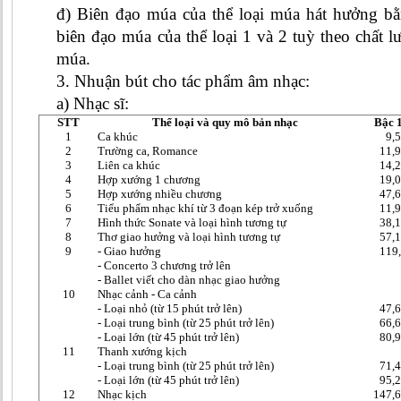
đ) Biên đạo múa của thể loại múa hát hưởng b
biên đạo múa của thể loại 1 và 2 tuỳ theo chất
múa.
3. Nhuận bút cho tác phẩm âm nhạc:
a) Nhạc sĩ:
STT
Thể loại và quy mô bản nhạc
Bậc 
1
Ca khúc
9,
2
Trường ca, Romance
11,
3
Liên ca khúc
14,
4
Hợp xư­ớng 1 chương
19,
5
Hợp x­ướng nhiều chương
47,
6
Tiểu phẩm nhạc khí từ 3 đoạn kép trở xuống
11,
7
Hình thức Sonate và loại hình tư­­ơng tự
38,
8
Thơ giao hưởng và loại hình t­­ương tự
57,
9
- Giao hưởng
119
- Concerto 3 chương trở lên
- Ballet viết cho dàn nhạc giao hưởng
10
Nhạc cảnh - Ca cảnh
- Loại nhỏ (từ 15 phút trở lên)
47,
- Loại trung bình (từ 25 phút trở lên)
66,
- Loại lớn (từ 45 phút trở lên)
80,
11
Thanh x­­ướng kịch
- Loại trung bình (từ 25 phút trở lên)
71,
- Loại lớn (từ 45 phút trở lên)
95,
12
Nhạc kịch
147,