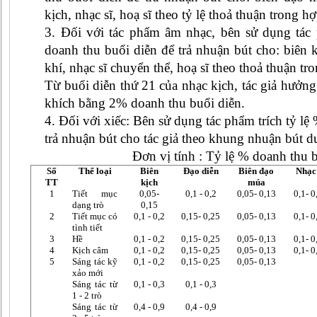
kịch, nhạc sĩ, hoạ sĩ theo tỷ lệ thoả thuận trong h
3. Đối với tác phẩm âm nhạc, bên sử dụng tác
doanh thu buổi diễn để trả nhuận bút cho: biên k
khí, nhạc sĩ chuyển thể, hoạ sĩ theo thoả thuận t
Từ buổi diễn thứ 21 của nhạc kịch, tác giả hưở
khích bằng 2% doanh thu buổi diễn.
4. Đối với xiếc: Bên sử dụng tác phẩm trích tỷ l
trả nhuận bút cho tác giả theo khung nhuận bút d
Đơn vị tính : Tỷ lệ % doanh thu 
Số
Thể loại
Biên
Đạo diễn
Biên đạo
Nhạc 
TT
kịch
múa
1
Tiết mục
0,05-
0,1 - 0,2
0,05- 0,13
0,1- 0
dạng trò
0,15
2
Tiết mục có
0,1 - 0,2
0,15- 0,25
0,05- 0,13
0,1- 0
tình tiết
3
Hề
0,1 - 0,2
0,15- 0,25
0,05- 0,13
0,1- 0
4
Kịch câm
0,1 - 0,2
0,15- 0,25
0,05- 0,13
0,1- 0
5
Sáng tác kỹ
0,1 - 0,2
0,15- 0,25
0,05- 0,13
xảo mới
Sáng tác từ
0,1 - 0,3
0,1 - 0,3
1 - 2 trò
Sáng tác từ
0,4 - 0,9
0,4 - 0,9