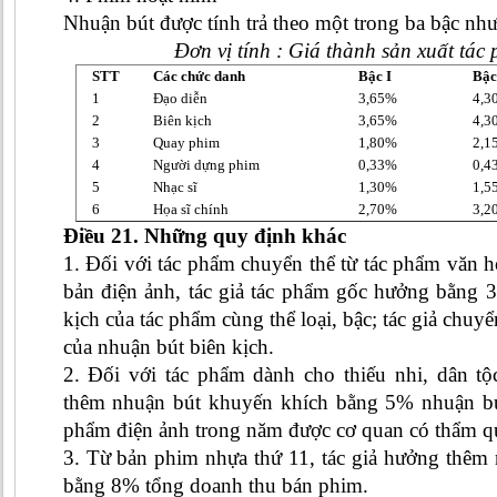
Nhuận bút được tính trả theo một trong ba bậc như
Đơn vị tính : Giá thành sản xuất tác 
STT
Các chức danh
Bậc I
Bậc
1
Đạo diễn
3,65%
4,3
2
Biên kịch
3,65%
4,3
3
Quay phim
1,80%
2,1
4
Người dựng phim
0,33%
0,4
5
Nhạc sĩ
1,30%
1,5
6
Họa sĩ chính
2,70%
3,2
Điều 21. Những quy định khác
1. Đối với tác phẩm chuyển thể từ tác phẩm văn họ
bản điện ảnh, tác giả tác phẩm gốc hưởng bằng 
kịch của tác phẩm cùng thể loại, bậc; tác giả chuy
của nhuận bút biên kịch.
2. Đối với tác phẩm dành cho thiếu nhi, dân tộc
thêm nhuận bút khuyến khích bằng 5% nhuận bú
phẩm điện ảnh trong năm được cơ quan có thẩm q
3. Từ bản phim nhựa thứ 11, tác giả hưởng thêm
bằng 8% tổng doanh thu bán phim.