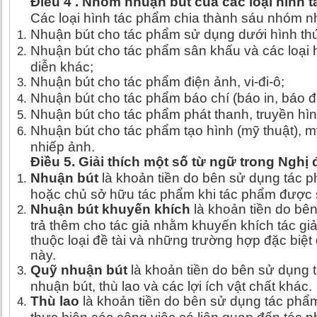
Điều 4 . Nhóm nhuận bút của các loại hình 
Các loại hình tác phẩm chia thành sáu nhóm n
Nhuận bút cho tác phẩm sử dụng dưới hình th
Nhuận bút cho tác phẩm sân khấu và các loại 
diễn khác;
Nhuận bút cho tác phẩm điện ảnh, vi-đi-ô;
Nhuận bút cho tác phẩm báo chí (báo in, báo đi
Nhuận bút cho tác phẩm phát thanh, truyền hình
Nhuận bút cho tác phẩm tạo hình (mỹ thuật), 
nhiếp ảnh.
Điều 5. Giải thích một số từ ngữ trong Nghị 
Nhuận bút
là khoản tiền do bên sử dụng tác p
hoặc chủ sở hữu tác phẩm khi tác phẩm được
Nhuận bút khuyến khích
là khoản tiền do bê
trả thêm cho tác giả nhằm khuyến khích tác gi
thuộc loại đề tài và những trường hợp đặc biệt 
này.
Quỹ nhuận bút
là khoản tiền do bên sử dụng 
nhuận bút, thù lao và các lợi ích vật chất khác.
Thù lao
là khoản tiền do bên sử dụng tác phẩ
thực hiện các công việc có liên quan đến tác p