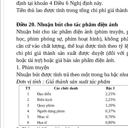
định tại khoản 4 Điều 6 Nghị định này.
Tiền thù lao được tính trong tổng chi phí giá thàn
Điều 20. Nhuận bút cho tác phẩm điện ảnh
Nhuận bút cho tác phẩm điện ảnh (phim truyện, p
học, phim phóng sự, phim hoạt hình), không phân
căn cứ vào chất lượng, thể loại được tính theo tỷ 
chi phí giá thành sản xuất được duyệt (đối vớ
hoặc tài trợ) hoặc giá bán sản phẩm điện ảnh.
1. Phim truyện
Nhuận bút được tính trả theo một trong ba bậc như
Đơn vị tính : Giá thành sản xuất tác phẩm
TT
Các chức danh
Bậc I
1
Đạo diễn
2,25%
2
Biên kịch
2,25%
3
Quay phim
1,20%
4
Người dựng phim
0,37%
5
Nhạc sĩ
0,70%
6
Họa sĩ
0,80%