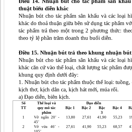
Điều 14. Nhuận bút cho tác phẩm sân khấu 
thuật biểu diễn khác
Nhuận bút cho tác phẩm sân khấu và các loại hì
khác do thoả thuận giữa bên sử dụng tác phẩm với
tác phẩm trả theo một trong 2 phương thức: th
theo tỷ lệ phần trăm doanh thu buổi diễn.
Điều 15. Nhuận bút trả theo khung nhuận bú
Nhuận bút cho tác phẩm sân khấu và các loại hì
khác căn cứ vào thể loại, chất lượng tác phẩm đượ
khung quy định dưới đây:
1. Nhuận bút cho tác phẩm thuộc thể loại: tuồng, 
kịch thơ, kịch dân ca, kịch hát mới, múa rối.
a) Đạo diễn, biên kịch.
Số
Thể loại và
Đạo diễn
TT
quy mô tác
Bậc 1
Bậc 2
Bậc
Bậc 4
B
phẩm
3
1
Vở ngắn 20’ -
13,80
27,61
41,90
55,23
1
45’
2
Vở vừa 46’ -
27,61
41,90
55,23
68,57
4
105’