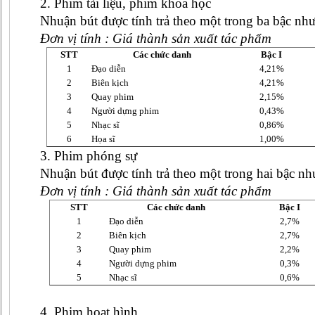
2. Phim tài liệu, phim khoa học
Nhuận bút được tính trả theo một trong ba bậc như
Đơn vị tính : Giá thành sản xuất tác phẩm
STT
Các chức danh
Bậc I
1
Đạo diễn
4,21%
2
Biên kịch
4,21%
3
Quay phim
2,15%
4
Người dựng phim
0,43%
5
Nhạc sĩ
0,86%
6
Họa sĩ
1,00%
3. Phim phóng sự
Nhuận bút được tính trả theo một trong hai bậc nh
Đơn vị tính : Giá thành sản xuất tác phẩm
STT
Các chức danh
Bậc I
1
Đạo diễn
2,7%
2
Biên kịch
2,7%
3
Quay phim
2,2%
4
Người dựng phim
0,3%
5
Nhạc sĩ
0,6%
4. Phim hoạt hình