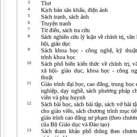
3
Thơ
4
Kịch bản sân khấu, điện ảnh
5
Sách tranh, sách ảnh
6
Truyện tranh
7
Từ điển, sách tra cứu
8
Sách nghiên cứu lý luận về chính trị, văn 
hội, giáo dục
9
Sách khoa học - công nghệ, kỹ thuật
trình khoa học
10
Sách phổ biến kiến thức về chính trị, v
xã hội- giáo dục, khoa học - công ng
thuật
11
Giáo trình đại học, cao đẳng, trung học
nghiệp, dạy nghề, sách phư­­ơng pháp c
viên và phụ huynh
12
Sách bài học, sách bài tập, sách vở bài tậ
cho giáo viên, sách chương trình mục tiê
giáo trình cao đẳng sư­­ phạm (theo chươn
của Bộ Giáo dục và Đào tạo)
13
S
ách tham khảo phổ thông theo chươn