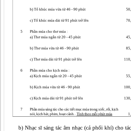
b) Tổ khúc múa vừa từ 46 - 90 phút
50
c) Tổ khúc múa dài từ 91 phút trở lên
70
5
Phần múa cho thơ múa :
a) Thơ múa ngắn từ 20 - 45 phút
45
b) Thơ múa vừa từ 46 - 90 phút
85
c) Thơ múa dài từ 91 phút trở lên
110
6
Phần múa cho kịch múa :
a) Kịch múa ngắn từ 20 - 45 phút
55
b) Kịch múa vừa từ 46 - 90 phút
100
c) Kịch múa dài từ 91 phút trở lên
130
7
Phần múa sáng tác cho các tiết mục múa trong xiếc, rối, kịch
nói, kịch hát, phim, hoạt cảnh...
Tính theo mỗi phút múa
1
b) Nhạc sĩ sáng tác âm nhạc (cả phối khí) cho 