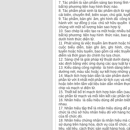
7. Tác phẩm là sản phẩm sáng tạo trong lĩnh
bất kỳ phương tiện hay hình thức nào.
8. Tác phẩm phái sinh là tác phẩm dịch từ n
cải biên, chuyển thể, biên soạn, chú giải, tuy
9. Tác phẩm, bản ghi âm, ghi hình đã công 
hành với sự đồng ý của chủ sở hữu quyền t
chúng với một số lượng bản sao hợp lý.
10. Sao chép là việc tạo ra một hoặc nhiều 
bất kỳ phương tiện hay hình thức nào, bao
dưới hình thức điện tử.
11. Phát sóng là việc truyền âm thanh hoặc 
cuộc biểu diễn, bản ghi âm, ghi hình, c
tuyến hoặc hữu tuyến, bao gồm cả việc truyền
điểm và thời gian do chính họ lựa chọn.
12. Sáng chế là giải pháp kỹ thuật dưới dạn
xác định bằng việc ứng dụng các quy luật tự 
13. Kiểu dáng công nghiệp là hình dáng bên
đường nét, màu sắc hoặc sự kết hợp những y
14. Mạch tích hợp bán dẫn là sản phẩm dưới
phần tử với ít nhất một phần tử tích cực và mộ
hoặc bên trên tấm vật liệu bán dẫn nhằm thực
chip và mạch vi điện tử.
15. Thiết kế bố trí mạch tích hợp bán dẫn (sau 
các phần tử mạch và mối liên kết các phần tử
16. Nhãn hiệu là dấu hiệu dùng để phân biệ
nhau.
17. Nhãn hiệu tập thể là nhãn hiệu dùng để p
chức là chủ sở hữu nhãn hiệu đó với hàng ho
của tổ chức đó.
18. Nhãn hiệu chứng nhận là nhãn hiệu mà c
sử dụng trên hàng hóa, dịch vụ của tổ chức,
liệu, vật liệu, cách thức sản xuất hàng hoá, 