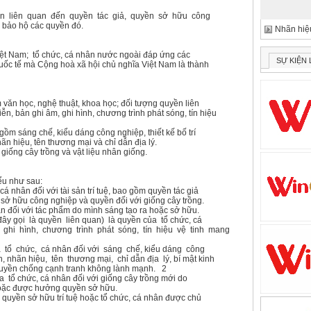
ền liên quan đến quyền tác giả, quyền sở hữu công
c bảo hộ các quyền đó.
Nhãn hiệu
iệt Nam; tổ chức, cá nhân nước ngoài đáp ứng các
SỰ KIỆN
quốc tế mà Cộng hoà xã hội chủ nghĩa Việt Nam là thành
 văn học, nghệ thuật, khoa học; đối tượng quyền liên
n, bản ghi âm, ghi hình, chương trình phát sóng, tín hiệu
ồm sáng chế, kiểu dáng công nghiệp, thiết kế bố trí
ãn hiệu, tên thương mại và chỉ dẫn địa lý.
 giống cây trồng và vật liệu nhân giống.
ểu như sau:
cá nhân đối với tài sản trí tuệ, bao gồm quyền tác giả
 sở hữu công nghiệp và quyền đối với giống cây trồng.
ân đối với tác phẩm do mình sáng tạo ra hoặc sở hữu.
ây gọi là quyền liên quan) là quyền của tổ chức, cá
 ghi hình, chương trình phát sóng, tín hiệu vệ tinh mang
 tổ chức, cá nhân đối với sáng chế, kiểu dáng công
n, nhãn hiệu, tên thương mại, chỉ dẫn địa lý, bí mật kinh
quyền chống cạnh tranh không lành mạnh. 2
a tổ chức, cá nhân đối với giống cây trồng mới do
 hoặc được hưởng quyền sở hữu.
u quyền sở hữu trí tuệ hoặc tổ chức, cá nhân được chủ