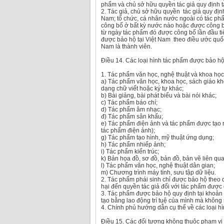
phẩm và chủ sở hữu quyền tác giả quy định tạ
2. Tác giả, chủ sở hữu quyền tác giả quy đị
Nam; tổ chức, cá nhân nước ngoài có tác ph
công bố ở bất kỳ nước nào hoặc được công bố
từ ngày tác phẩm đó được công bố lần đầu ti
được bảo hộ tại Việt Nam theo điều ước quốc
Nam là thành viên.
Điều 14. Các loại hình tác phẩm được bảo h
1. Tác phẩm văn học, nghệ thuật và khoa họ
a) Tác phẩm văn học, khoa học, sách giáo kh
dạng chữ viết hoặc ký tự khác;
b) Bài giảng, bài phát biểu và bài nói khác;
c) Tác phẩm báo chí;
d) Tác phẩm âm nhạc;
đ) Tác phẩm sân khấu;
e) Tác phẩm điện ảnh và tác phẩm được tạo 
tác phẩm điện ảnh);
g) Tác phẩm tạo hình, mỹ thuật ứng dụng;
h) Tác phẩm nhiếp ảnh;
i) Tác phẩm kiến trúc;
k) Bản họa đồ, sơ đồ, bản đồ, bản vẽ liên qua
l) Tác phẩm văn học, nghệ thuật dân gian;
m) Chương trình máy tính, sưu tập dữ liệu.
2. Tác phẩm phái sinh chỉ được bảo hộ theo
hại đến quyền tác giả đối với tác phẩm được
3. Tác phẩm được bảo hộ quy định tại khoản 1
tạo bằng lao động trí tuệ của mình mà không
4. Chính phủ hướng dẫn cụ thể về các loại hì
Điều 15. Các đối tượng không thuộc phạm vi 