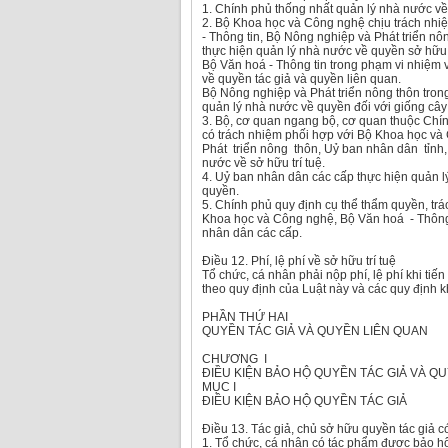
1. Chính phủ thống nhất quản lý nhà nước về 
2. Bộ Khoa học và Công nghệ chịu trách nhiệ
- Thông tin, Bộ Nông nghiệp và Phát triển nô
thực hiện quản lý nhà nước về quyền sở hữu
Bộ Văn hoá - Thông tin trong phạm vi nhiệm 
về quyền tác giả và quyền liên quan.
Bộ Nông nghiệp và Phát triển nông thôn tron
quản lý nhà nước về quyền đối với giống cây 
3. Bộ, cơ quan ngang bộ, cơ quan thuộc Chí
có trách nhiệm phối hợp với Bộ Khoa học và
Phát triển nông thôn, Uỷ ban nhân dân tỉnh
nước về sở hữu trí tuệ.
4. Uỷ ban nhân dân các cấp thực hiện quản lý
quyền.
5. Chính phủ quy định cụ thể thẩm quyền, trá
Khoa học và Công nghệ, Bộ Văn hoá - Thông 
nhân dân các cấp.
Điều 12. Phí, lệ phí về sở hữu trí tuệ
Tổ chức, cá nhân phải nộp phí, lệ phí khi tiế
theo quy định của Luật này và các quy định k
PHẦN THỨ HAI
QUYỀN TÁC GIẢ VÀ QUYỀN LIÊN QUAN
CHƯƠNG I
ĐIỀU KIỆN BẢO HỘ QUYỀN TÁC GIẢ VÀ Q
MỤC I
ĐIỀU KIỆN BẢO HỘ QUYỀN TÁC GIẢ
Điều 13. Tác giả, chủ sở hữu quyền tác giả 
1. Tổ chức, cá nhân có tác phẩm được bảo hộ