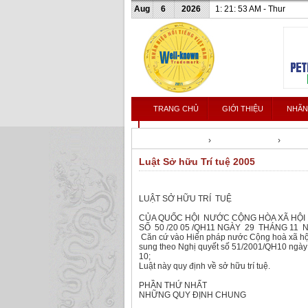
Aug
6
2026
1: 21: 54 AM - Thur
TRANG CHỦ
GIỚI THIỆU
NHÃN
LIÊN HỆ
Nhanhieunoitieng
›
Văn bản luật shtt
›
Văn b
Luật Sở hữu Trí tuệ 2005
LUẬT SỞ HỮU TRÍ TUỆ
CỦA QUỐC HỘI NƯỚC CỘNG HÒA XÃ HỘI
SỐ 50 /20 05 /QH11 NGÀY 29 THÁNG 11 N
Căn cứ vào Hiến pháp nước Cộng hoà xã hội
sung theo Nghị quyết số 51/2001/QH10 ngày 
10;
Luật này quy định về sở hữu trí tuệ.
PHẦN THỨ NHẤT
NHỮNG QUY ĐỊNH CHUNG