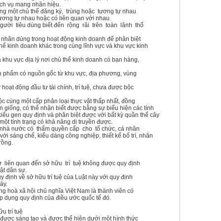
ịch vụ mang nhãn hiệu.
cùng một chủ thể đăng ký, trùng hoặc tương tự nhau
ương tự nhau hoặc có liên quan với nhau.
gười tiêu dùng biết đến rộng rãi trên toàn lãnh thổ
á nhân dùng trong hoạt động kinh doanh để phân biệt
hể kinh doanh khác trong cùng lĩnh vực và khu vực kinh
 khu vực địa lý nơi chủ thể kinh doanh có bạn hàng,
sản phẩm có nguồn gốc từ khu vực, địa phương, vùng
 hoạt động đầu tư tài chính, trí tuệ, chưa được bộc
uộc cùng một cấp phân loại thực vật thấp nhất, đồng
ân giống, có thể nhận biết được bằng sự biểu hiện các tính
iểu gen quy định và phân biệt được với bất kỳ quần thể cây
một tính trạng có khả năng di truyền được.
 nhà nước có thẩm quyền cấp cho tổ chức, cá nhân
i sáng chế, kiểu dáng công nghiệp, thiết kế bố trí, nhãn
rồng.
 liên quan đến sở hữu trí tuệ không được quy định
ật dân sự.
 định về sở hữu trí tuệ của Luật này với quy định
ày.
g hoà xã hội chủ nghĩa Việt Nam là thành viên có
áp dụng quy định của điều ước quốc tế đó.
u trí tuệ
m được sáng tạo và được thể hiện dưới một hình thức