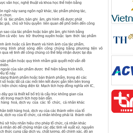
 vực văn học, nghệ thuật và khoa học thể hiện bằng
gôn ngữ này sang ngôn ngữ khác, tác phẩm phóng tác,
ển chọn.
bố là tác phẩm, bản ghi âm, ghi hình đã được phát
ác giả, chủ sở hữu quyền liên quan để phổ biến đến công
bản sao của tác phẩm hoặc bản ghi âm, ghi hình bằng
 gồm cả việc lưu trữ thường xuyên hoặc tạm thời tác phẩm
hình ảnh hoặc cả âm thanh và hình ảnh của tác phẩm,
hương trình phát sóng đến công chúng bằng phương tiện vô
 qua vệ tinh để công chúng có thể tiếp nhận được tại địa
g sản phẩm hoặc quy trình nhằm giải quyết một vấn đề
nhiên.
 ngoài của sản phẩm được thể hiện bằng hình khối,
ếu tố này.
 dạng thành phẩm hoặc bán thành phẩm, trong đó các
t số hoặc tất cả các mối liên kết được gắn liền bên trong
 hiện chức năng điện tử. Mạch tích hợp đồng nghĩa với IC,
đây gọi là thiết kế bố trí) là cấu trúc không gian của
 đó trong mạch tích hợp bán dẫn.
t hàng hoá, dịch vụ của các tổ chức, cá nhân khác
hân biệt hàng hoá, dịch vụ của các thành viên của tổ
á, dịch vụ của tổ chức, cá nhân không phải là thành viên
hủ sở hữu nhãn hiệu cho phép tổ chức, cá nhân khác
 cá nhân đó để chứng nhận các đặc tính về xuất xứ, nguyên
cách thức cung cấp dịch vụ, chất lượng, độ chính xác, độ an