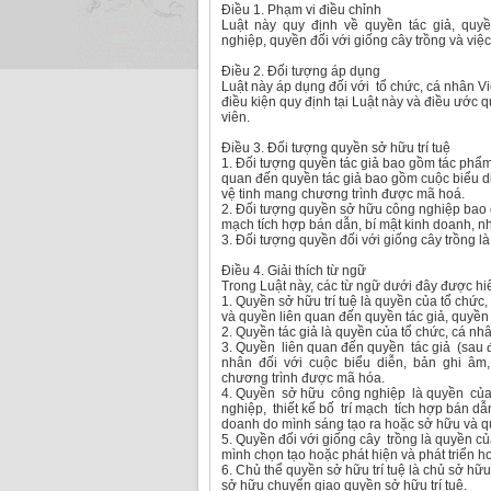
Điều 1. Phạm vi điều chỉnh
Luật này quy định về quyền tác giả, quy
nghiệp, quyền đối với giống cây trồng và việ
Điều 2. Đối tượng áp dụng
Luật này áp dụng đối với tổ chức, cá nhân V
điều kiện quy định tại Luật này và điều ước 
viên.
Điều 3. Đối tượng quyền sở hữu trí tuệ
1. Đối tượng quyền tác giả bao gồm tác phẩm
quan đến quyền tác giả bao gồm cuộc biểu diễ
vệ tinh mang chương trình được mã hoá.
2. Đối tượng quyền sở hữu công nghiệp bao g
mạch tích hợp bán dẫn, bí mật kinh doanh, nh
3. Đối tượng quyền đối với giống cây trồng là
Điều 4. Giải thích từ ngữ
Trong Luật này, các từ ngữ dưới đây được hi
1. Quyền sở hữu trí tuệ là quyền của tổ chức, 
và quyền liên quan đến quyền tác giả, quyền
2. Quyền tác giả là quyền của tổ chức, cá nh
3. Quyền liên quan đến quyền tác giả (sau đ
nhân đối với cuộc biểu diễn, bản ghi âm,
chương trình được mã hóa.
4. Quyền sở hữu công nghiệp là quyền của
nghiệp, thiết kế bố trí mạch tích hợp bán dẫ
doanh do mình sáng tạo ra hoặc sở hữu và 
5. Quyền đối với giống cây trồng là quyền củ
mình chọn tạo hoặc phát hiện và phát triển
6. Chủ thể quyền sở hữu trí tuệ là chủ sở hữ
sở hữu chuyển giao quyền sở hữu trí tuệ.