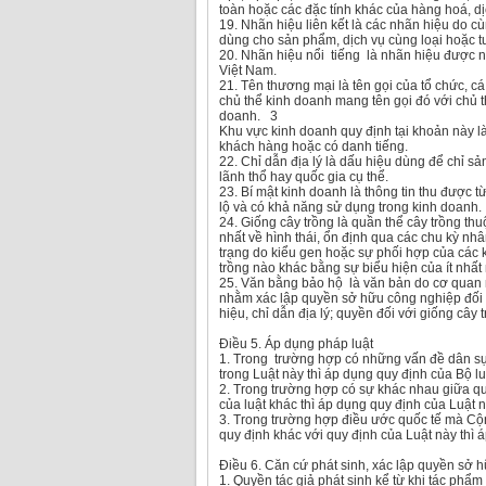
toàn hoặc các đặc tính khác của hàng hoá, d
19. Nhãn hiệu liên kết là các nhãn hiệu do 
dùng cho sản phẩm, dịch vụ cùng loại hoặc t
20. Nhãn hiệu nổi tiếng là nhãn hiệu được n
Việt Nam.
21. Tên thương mại là tên gọi của tổ chức, c
chủ thể kinh doanh mang tên gọi đó với chủ t
doanh. 3
Khu vực kinh doanh quy định tại khoản này là
khách hàng hoặc có danh tiếng.
22. Chỉ dẫn địa lý là dấu hiệu dùng để chỉ 
lãnh thổ hay quốc gia cụ thể.
23. Bí mật kinh doanh là thông tin thu được từ
lộ và có khả năng sử dụng trong kinh doanh.
24. Giống cây trồng là quần thể cây trồng th
nhất về hình thái, ổn định qua các chu kỳ nh
trạng do kiểu gen hoặc sự phối hợp của các k
trồng nào khác bằng sự biểu hiện của ít nhất 
25. Văn bằng bảo hộ là văn bản do cơ quan
nhằm xác lập quyền sở hữu công nghiệp đối vớ
hiệu, chỉ dẫn địa lý; quyền đối với giống cây t
Điều 5. Áp dụng pháp luật
1. Trong trường hợp có những vấn đề dân sự
trong Luật này thì áp dụng quy định của Bộ lu
2. Trong trường hợp có sự khác nhau giữa quy
của luật khác thì áp dụng quy định của Luật n
3. Trong trường hợp điều ước quốc tế mà Cộn
quy định khác với quy định của Luật này thì 
Điều 6. Căn cứ phát sinh, xác lập quyền sở hữ
1. Quyền tác giả phát sinh kể từ khi tác phẩ