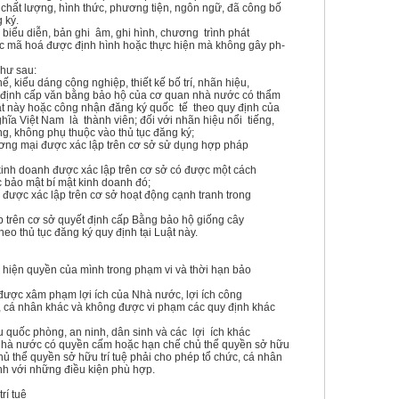
, chất lượng, hình thức, phương tiện, ngôn ngữ, đã công bố
g ký.
 biểu diễn, bản ghi âm, ghi hình, chương trình phát
ợc mã hoá được định hình hoặc thực hiện mà không gây ph-
hư sau:
, kiểu dáng công nghiệp, thiết kế bố trí, nhãn hiệu,
ết định cấp văn bằng bảo hộ của cơ quan nhà nước có thẩm
ật này hoặc công nhận đăng ký quốc tế theo quy định của
ĩa Việt Nam là thành viên; đối với nhãn hiệu nổi tiếng,
g, không phụ thuộc vào thủ tục đăng ký;
ương mại được xác lập trên cơ sở sử dụng hợp pháp
kinh doanh được xác lập trên cơ sở có được một cách
c bảo mật bí mật kinh doanh đó;
được xác lập trên cơ sở hoạt động cạnh tranh trong
ập trên cơ sở quyết định cấp Bằng bảo hộ giống cây
eo thủ tục đăng ký quy định tại Luật này.
c hiện quyền của mình trong phạm vi và thời hạn bảo
 được xâm phạm lợi ích của Nhà nước, lợi ích công
c, cá nhân khác và không được vi phạm các quy định khác
quốc phòng, an ninh, dân sinh và các lợi ích khác
, Nhà nước có quyền cấm hoặc hạn chế chủ thể quyền sở hữu
hủ thể quyền sở hữu trí tuệ phải cho phép tổ chức, cá nhân
h với những điều kiện phù hợp.
rí tuệ