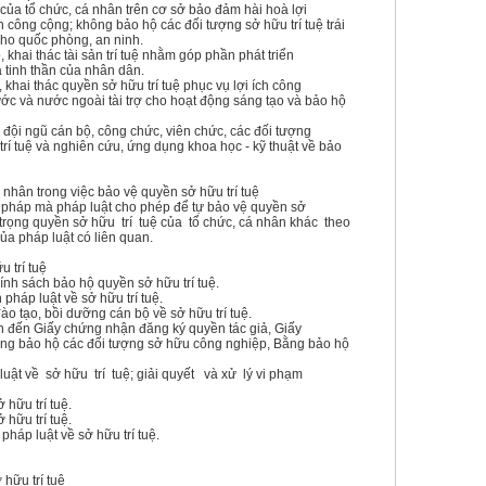
của tổ chức, cá nhân trên cơ sở bảo đảm hài hoà lợi
ch công cộng; không bảo hộ các đối tượng sở hữu trí tuệ trái
 cho quốc phòng, an ninh.
 khai thác tài sản trí tuệ nhằm góp phần phát triển
à tinh thần của nhân dân.
 khai thác quyền sở hữu trí tuệ phục vụ lợi ích công
ước và nước ngoài tài trợ cho hoạt động sáng tạo và bảo hộ
g đội ngũ cán bộ, công chức, viên chức, các đối tượng
rí tuệ và nghiên cứu, ứng dụng khoa học - kỹ thuật về bảo
 nhân trong việc bảo vệ quyền sở hữu trí tuệ
 pháp mà pháp luật cho phép để tự bảo vệ quyền sở
trọng quyền sở hữu trí tuệ của tổ chức, cá nhân khác theo
ủa pháp luật có liên quan.
u trí tuệ
ính sách bảo hộ quyền sở hữu trí tuệ.
pháp luật về sở hữu trí tuệ.
đào tạo, bồi dưỡng cán bộ về sở hữu trí tuệ.
an đến Giấy chứng nhận đăng ký quyền tác giả, Giấy
ng bảo hộ các đối tượng sở hữu công nghiệp, Bằng bảo hộ
uật về sở hữu trí tuệ; giải quyết và xử lý vi phạm
 hữu trí tuệ.
 hữu trí tuệ.
 pháp luật về sở hữu trí tuệ.
hữu trí tuệ