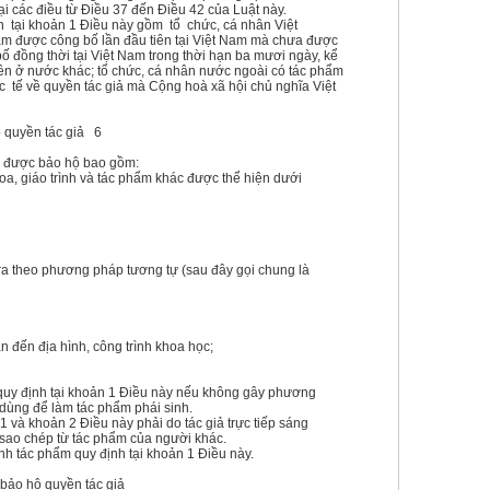
i các điều từ Điều 37 đến Điều 42 của Luật này.
nh tại khoản 1 Điều này gồm tổ chức, cá nhân Việt
ẩm được công bố lần đầu tiên tại Việt Nam mà chưa được
 đồng thời tại Việt Nam trong thời hạn ba mươi ngày, kể
ên ở nước khác; tổ chức, cá nhân nước ngoài có tác phẩm
 tế về quyền tác giả mà Cộng hoà xã hội chủ nghĩa Việt
ộ quyền tác giả 6
c được bảo hộ bao gồm:
oa, giáo trình và tác phẩm khác được thể hiện dưới
ra theo phương pháp tương tự (sau đây gọi chung là
n đến địa hình, công trình khoa học;
 quy định tại khoản 1 Điều này nếu không gây phương
 dùng để làm tác phẩm phái sinh.
 và khoản 2 Điều này phải do tác giả trực tiếp sáng
 sao chép từ tác phẩm của người khác.
nh tác phẩm quy định tại khoản 1 Điều này.
bảo hộ quyền tác giả