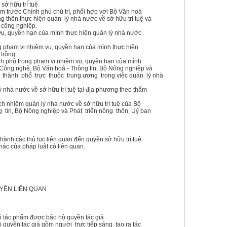
sở hữu trí tuệ.
m trước Chính phủ chủ trì, phối hợp với Bộ Văn hoá
ng thôn thực hiện quản lý nhà nước về sở hữu trí tuệ và
 công nghiệp.
vụ, quyền hạn của mình thực hiện quản lý nhà nước
g phạm vi nhiệm vụ, quyền hạn của mình thực hiện
trồng.
nh phủ trong phạm vi nhiệm vụ, quyền hạn của mình
 Công nghệ, Bộ Văn hoá - Thông tin, Bộ Nông nghiệp và
, thành phố trực thuộc trung ương trong việc quản lý nhà
 nhà nước về sở hữu trí tuệ tại địa phương theo thẩm
ch nhiệm quản lý nhà nước về sở hữu trí tuệ của Bộ
tin, Bộ Nông nghiệp và Phát triển nông thôn, Uỷ ban
n hành các thủ tục liên quan đến quyền sở hữu trí tuệ
hác của pháp luật có liên quan.
UYỀN LIÊN QUAN
có tác phẩm được bảo hộ quyền tác giả
 quyền tác giả gồm người trực tiếp sáng tạo ra tác