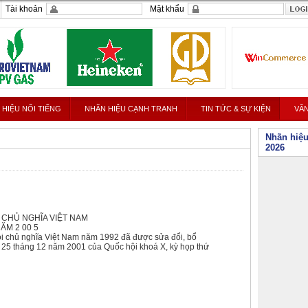
Tài khoản
Mật khẩu
 HIỆU NỔI TIẾNG
NHÃN HIỆU CẠNH TRANH
TIN TỨC & SỰ KIỆN
VĂN
Nhãn hiệu
ản mới ban hành
2026
 CHỦ NGHĨA VIỆT NAM
ĂM 2 00 5
 chủ nghĩa Việt Nam năm 1992 đã được sửa đổi, bổ
25 tháng 12 năm 2001 của Quốc hội khoá X, kỳ họp thứ