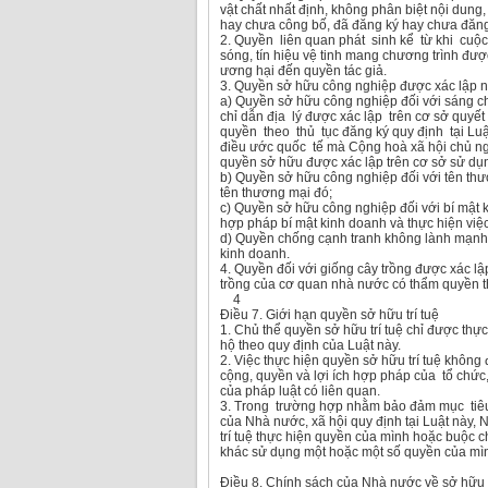
vật chất nhất định, không phân biệt nội dung
hay chưa công bố, đã đăng ký hay chưa đăn
2. Quyền liên quan phát sinh kể từ khi cuộc
sóng, tín hiệu vệ tinh mang chương trình đư
ương hại đến quyền tác giả.
3. Quyền sở hữu công nghiệp được xác lập n
a) Quyền sở hữu công nghiệp đối với sáng chế
chỉ dẫn địa lý được xác lập trên cơ sở quy
quyền theo thủ tục đăng ký quy định tại Lu
điều ước quốc tế mà Cộng hoà xã hội chủ ngh
quyền sở hữu được xác lập trên cơ sở sử dụn
b) Quyền sở hữu công nghiệp đối với tên th
tên thương mại đó;
c) Quyền sở hữu công nghiệp đối với bí mật 
hợp pháp bí mật kinh doanh và thực hiện việ
d) Quyền chống cạnh tranh không lành mạnh 
kinh doanh.
4. Quyền đối với giống cây trồng được xác l
trồng của cơ quan nhà nước có thẩm quyền th
4
Điều 7. Giới hạn quyền sở hữu trí tuệ
1. Chủ thể quyền sở hữu trí tuệ chỉ được thự
hộ theo quy định của Luật này.
2. Việc thực hiện quyền sở hữu trí tuệ không
cộng, quyền và lợi ích hợp pháp của tổ chứ
của pháp luật có liên quan.
3. Trong trường hợp nhằm bảo đảm mục tiêu 
của Nhà nước, xã hội quy định tại Luật này
trí tuệ thực hiện quyền của mình hoặc buộc c
khác sử dụng một hoặc một số quyền của mìn
Điều 8. Chính sách của Nhà nước về sở hữu t