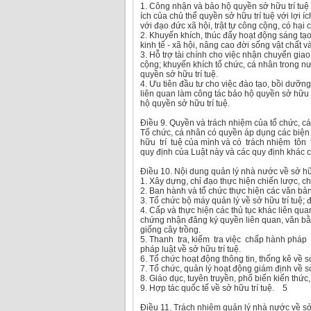
1. Công nhận và bảo hộ quyền sở hữu trí tuệ 
ích của chủ thể quyền sở hữu trí tuệ với lợi í
với đạo đức xã hội, trật tự công cộng, có hại
2. Khuyến khích, thúc đẩy hoạt động sáng tạo,
kinh tế - xã hội, nâng cao đời sống vật chất v
3. Hỗ trợ tài chính cho việc nhận chuyển giao,
cộng; khuyến khích tổ chức, cá nhân trong n
quyền sở hữu trí tuệ.
4. Ưu tiên đầu tư cho việc đào tạo, bồi dưỡn
liên quan làm công tác bảo hộ quyền sở hữu t
hộ quyền sở hữu trí tuệ.
Điều 9. Quyền và trách nhiệm của tổ chức, cá
Tổ chức, cá nhân có quyền áp dụng các biện
hữu trí tuệ của mình và có trách nhiệm tôn 
quy định của Luật này và các quy định khác c
Điều 10. Nội dung quản lý nhà nước về sở hữ
1. Xây dựng, chỉ đạo thực hiện chiến lược, ch
2. Ban hành và tổ chức thực hiện các văn bản 
3. Tổ chức bộ máy quản lý về sở hữu trí tuệ; 
4. Cấp và thực hiện các thủ tục khác liên qu
chứng nhận đăng ký quyền liên quan, văn bằ
giống cây trồng.
5. Thanh tra, kiểm tra việc chấp hành pháp l
pháp luật về sở hữu trí tuệ.
6. Tổ chức hoạt động thông tin, thống kê về sở
7. Tổ chức, quản lý hoạt động giám định về sở
8. Giáo dục, tuyên truyền, phổ biến kiến thức,
9. Hợp tác quốc tế về sở hữu trí tuệ. 5
Điều 11. Trách nhiệm quản lý nhà nước về sở 