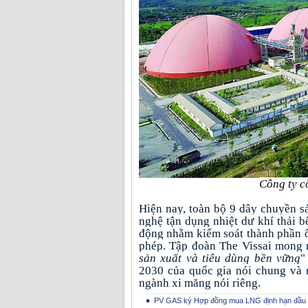
Công ty c
Hiện nay, toàn bộ 9 dây chuyền s
nghệ tận dụng nhiệt dư khí thải b
động nhằm kiểm soát thành phần ô
phép. Tập đoàn The Vissai mong m
sản xuất và tiêu dùng bền vững
"
2030 của quốc gia nói chung và 
ngành xi măng nói riêng.
PV GAS ký Hợp đồng mua LNG định hạn đầu ti