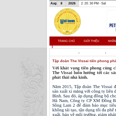
Aug
8
2026
2: 20: 31 PM - Sat
TRANG CHỦ
GIỚI THIỆU
NHÃN
LIÊN HỆ
Nhanhieunoitieng
›
Tin tức & Sự kiện
›
Tin nh
Tập đoàn The Vissai tiên phong phá
Với khát vọng tiên phong cùng c
The Vissai
luôn hướng tới các s
phát thải nhà kính.
Năm 2015, Tập đoàn The Vissai đ
sản xuất xi măng với công ty liên
Bình. Sau đó, áp dụng đồng bộ cho 
Hà Nam, Công ty CP XM Đồng B
Sông Lam 2 để đảm bảo mục tiêu 
không tái tạo, tận dụng tối đa phế
xuất, bảo vệ môi trường, giảm phát