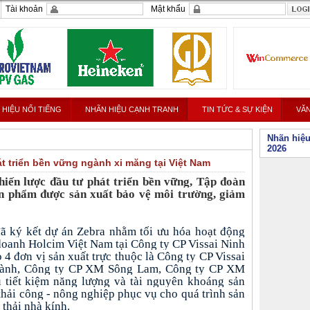
Tài khoản
Mật khẩu
 HIỆU NỔI TIẾNG
NHÃN HIỆU CẠNH TRANH
TIN TỨC & SỰ KIỆN
VĂN
Nhãn hiệu
ãn hiệu
2026
t triển bền vững ngành xi măng tại Việt Nam
hiến lược đầu tư phát triển bền vững,
Tập đoàn
ản phẩm được sản xuất
bảo vệ môi trường, giảm
ã ký kết dự án Zebra nhằm tối ưu hóa hoạt động
 doanh Holcim Việt Nam tại Công ty CP Vissai Ninh
4 đơn vị sản xuất trực thuộc là Công ty CP Vissai
ành, Công ty CP XM Sông Lam, Công ty CP XM
tiết kiệm năng lượng và tài nguyên khoáng sản
 thải công - nông nghiệp phục vụ cho quá trình sản
 thải nhà kính.