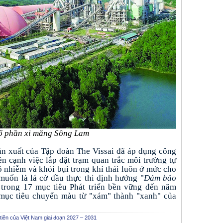
ổ phần xi măng Sông Lam
ản xuất của Tập đoàn The Vissai đã áp dụng công
ên cạnh việc lắp đặt trạm quan trắc môi trường tự
 nhiễm và khói bụi trong khí thải luôn ở mức cho
uốn là lá cờ đầu thực thi định hướng "
Đảm bảo
 trong 17 mục tiêu Phát triển bền vững đến năm
mục tiêu chuyển màu từ "xám" thành "xanh" của
ên của Việt Nam giai đoạn 2027 – 2031