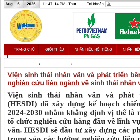
Aug
6
2026
11: 47: 15 PM - Thur
Tài khoản
TRANG CHỦ
GIỚI THIỆU
NHÃN HIỆU NỔI TIẾNG
NHÃN HIỆ
LIÊN HỆ
Nhanhieunoitieng
›
Tin tức & Sự kiện
›
Tin xã hội
Viện sinh thái nhân văn và phát triển bề
nghiên cứu liên ngành về sinh thái nhân 
Viện sinh thái nhân văn và phát 
(HESDI) đã xây dựng kế hoạch chiến
2024-2030 nhằm khẳng định vị thế là 
tổ chức nghiên cứu hàng đầu về lĩnh vự
văn. HESDI sẽ đầu tư xây dựng các ph
trung vào các hướng nghiên cứu liên 